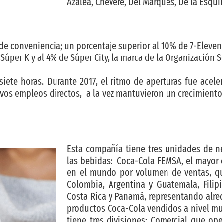
Azálea, Chévere, Del Marqués, De la Esquin
 de conveniencia; un porcentaje superior al 10% de 7-Eleve
Súper K y al 4% de Súper City, la marca de la Organización S
ete horas. Durante 2017, el ritmo de aperturas fue aceler
os empleos directos, a la vez mantuvieron un crecimiento 
Esta compañía tiene tres unidades de n
las bebidas: Coca-Cola FEMSA, el mayor
en el mundo por volumen de ventas, que
Colombia, Argentina y Guatemala, Filipi
Costa Rica y Panamá, representando alr
productos Coca-Cola vendidos a nivel m
tiene tres divisiones: Comercial que op