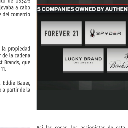
nto de US$275
llevaba a cabo
e del comercio
 la propiedad
r de la cadena
st Brands, que
11.
, Eddie Bauer,
a partir de la
Así las cosas, los accionistas de esta