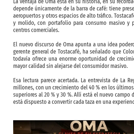
La ventaja de Oma está en su historia, en su recor
depende únicamente de la barra de café: tiene pres
aeropuertos y otros espacios de alto tráfico. Tostaca
y molido, con portafolio para consumo masivo y p
centros comerciales.
El nuevo discurso de Oma apunta a una idea poderosa
gerente general de Tostacafé, ha señalado que Col
todavía ofrece una enorme oportunidad de crecimie
mayor calidad sin alejarse del consumidor masivo.
Esa lectura parece acertada. La entrevista de La
millones, con un crecimiento del 40 % en los últimos
superiores al 20 % y 30 %. Allí está el nuevo campo
está dispuesto a convertir cada taza en una experienc