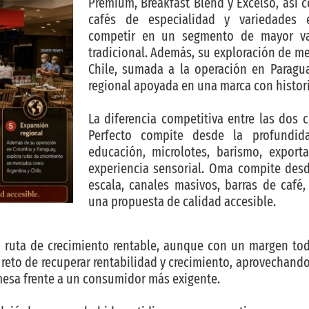
Premium, Breakfast Blend y Excelso, así 
cafés de especialidad y variedades ex
competir en un segmento de mayor va
tradicional. Además, su exploración de m
Chile, sumada a la operación en Paragua
regional apoyada en una marca con histori
La diferencia competitiva entre las dos 
Perfecto compite desde la profundidad
educación, microlotes, barismo, export
experiencia sensorial. Oma compite desde
escala, canales masivos, barras de caf
una propuesta de calidad accesible.
 ruta de crecimiento rentable, aunque con un margen toda
l reto de recuperar rentabilidad y crecimiento, aprovechan
omesa frente a un consumidor más exigente.